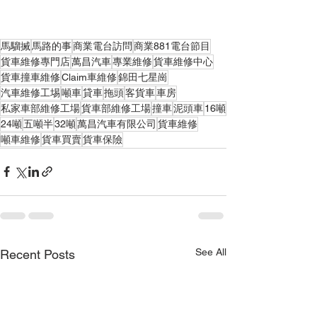
馬騮搣
馬路的事
商業電台訪問
商業881電台節目
貨車維修專門店
萬昌汽車
專業維修
貨車維修中心
貨車撞車維修
Claim車維修
錦田七星崗
汽車維修工埸
噸車
貸車
拖頭
客貨車
車房
私家車部維修工場
貨車部維修工場
撞車
泥頭車
16噸
24噸
五噸半
32噸
萬昌汽車有限公司
貨車維修
噸車維修
貨車買賣
貨車保險
See All
Recent Posts