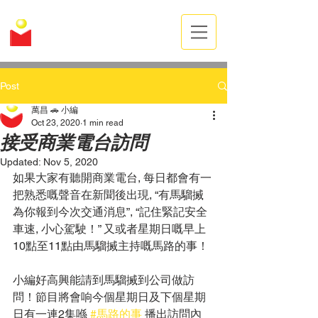
萬昌汽車有限公司
MANDARIN AUTO SERVICES LTD.
Post
萬昌 🚗 小編
Oct 23, 2020
1 min read
接受商業電台訪問
Updated:
Nov 5, 2020
如果大家有聽開商業電台, 每日都會有一
把熟悉嘅聲音在新聞後出現, “有馬騮搣
為你報到今次交通消息”, “記住緊記安全
車速, 小心駕駛！” 又或者星期日嘅早上
10點至11點由馬騮搣主持嘅馬路的事！
小編好高興能請到馬騮搣到公司做訪
問！節目將會响今個星期日及下個星期
日有一連2集喺 
#馬路的事
 播出訪問內