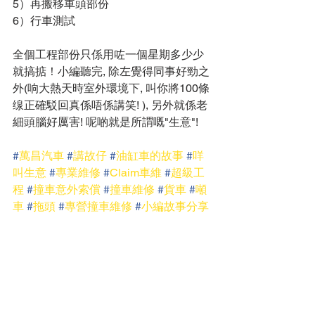
5）再搬移車頭部份
6）行車測試
全個工程部份只係用咗一個星期多少少
就搞掂！小編聽完, 除左覺得同事好勁之
外(响大熱天時室外環境下, 叫你將100條
缐正確駁回真係唔係講笑! ), 另外就係老
細頭腦好厲害! 呢啲就是所謂嘅"生意"!
#
萬昌汽車
#
講故仔
#
油缸車的故事
#
咩
叫生意
#
專業維修
#
Claim車維
#
超級工
程
#
撞車意外索償
#
撞車維修
#
貨車
#
噸
車
#
拖頭
#
專營撞車維修
#
小編故事分享