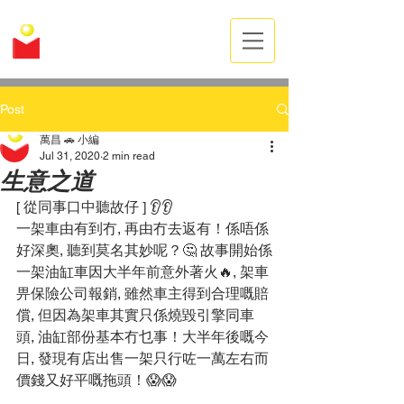
萬昌汽車有限公司
MANDARIN AUTO SERVICES LTD.
Post
萬昌 🚗 小編
Jul 31, 2020
2 min read
生意之道
[ 從同事口中聽故仔 ] 👂👂
一架車由有到冇, 再由冇去返有！係唔係
好深奧, 聽到莫名其妙呢？🤔 故事開始係
一架油缸車因大半年前意外著火🔥, 架車
畀保險公司報銷, 雖然車主得到合理嘅賠
償, 但因為架車其實只係燒毀引擎同車
頭, 油缸部份基本冇乜事！大半年後嘅今
日, 發現有店出售一架只行咗一萬左右而
價錢又好平嘅拖頭！😱😱