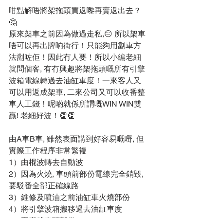
咁點解唔將架拖頭買返嚟再賣返出去？
🤔
原來架車之前因為做過走私,😑 所以架車
唔可以再出牌响街行！只能夠用劏車方
法劏咗佢！因此冇人要！所以小編老細
就問個客, 有冇興趣將架拖頭嘅所有引擎
波箱電線轉過去油缸車度！一來客人又
可以用返成架車, 二來公司又可以收番整
車人工錢！呢啲就係所謂嘅WIN WIN雙
贏! 老細好波！👏👏
由A車B車, 雖然表面講到好容易嘅嘢, 但
實際工作程序非常繁複
1）由棍波轉去自動波
2）因為火燒, 車頭前部份電線完全銷毀, 
要駁番全部正確線路
3）維修及噴油之前油缸車火燒部份
4）將引擎波箱搬移過去油缸車度