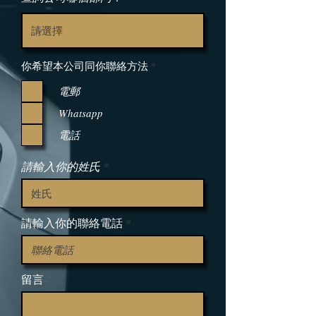
R
你希望本公司同你聯絡方法
*
e
q
電郵
u
i
Whatsapp
r
e
電話
d
請輸入你的姓氏
請輸入你的聯絡電話
留言